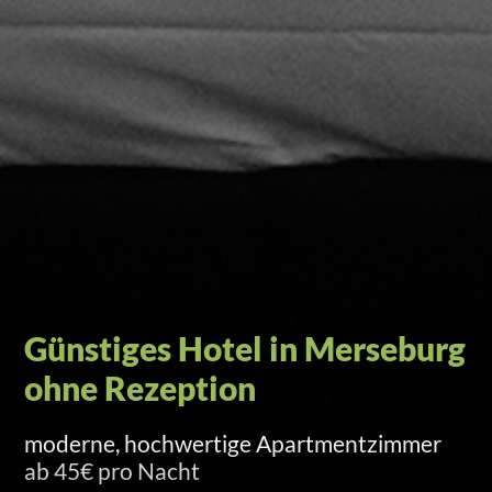
Self-Check-in per Türcode
Versand am Anreisetag um 15 Uhr per SMS
und E-Mail